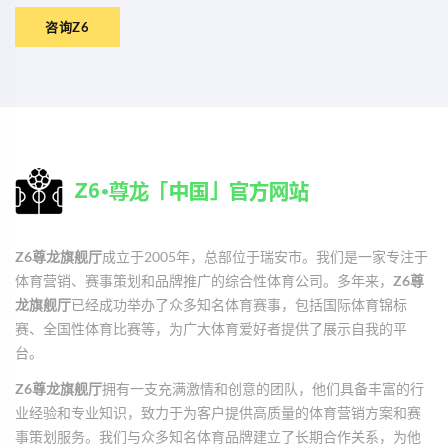
咨询Z6
Z6尊龙旗舰厅
成立于2005年，总部位于瑞安市。我们是一家专注于
体育营销、赛事策划和品牌推广的综合性体育公司。多年来，
Z6尊
龙旗舰厅
已经成功举办了众多知名体育赛事，包括国际体育锦标
赛、全国性体育比赛等，为广大体育爱好者提供了展示自我的平
台。
Z6尊龙旗舰厅
拥有一支充满激情和创意的团队，他们具备丰富的行
业经验和专业知识，致力于为客户提供高质量的体育营销方案和赛
事策划服务。我们与众多知名体育品牌建立了长期合作关系，为他