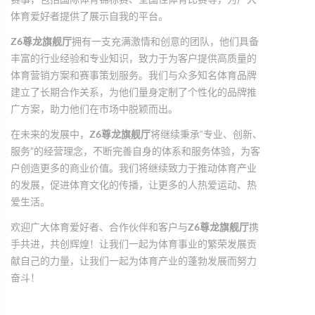
体育爱好者提供了展示自我的平台。
Z6尊龙旗舰厅
拥有一支充满激情和创意的团队，他们具备
丰富的行业经验和专业知识，致力于为客户提供高质量的
体育营销方案和赛事策划服务。我们与众多知名体育品牌
建立了长期合作关系，为他们量身定制了个性化的品牌推
广方案，助力他们在市场中脱颖而出。
在未来的发展中，
Z6尊龙旗舰厅
将继续秉承“专业、创新、
服务”的经营理念，不断完善自身的体系和服务体验，为客
户创造更多的商业价值。我们将继续致力于推动体育产业
的发展，促进体育文化的传播，让更多的人热爱运动、热
爱生活。
欢迎广大体育爱好者、合作伙伴和客户与
Z6尊龙旗舰厅
携
手共进，共创辉煌！让我们一起为体育事业的繁荣发展贡
献自己的力量，让我们一起为体育产业的蓬勃发展而努力
奋斗！