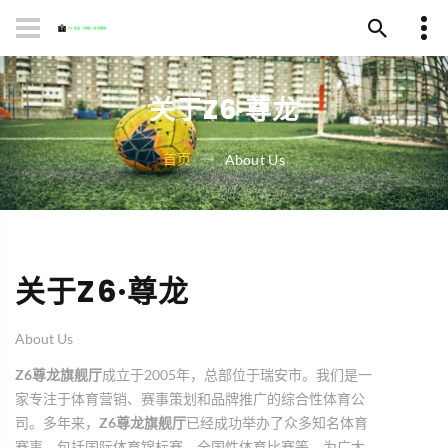
关于Z6·尊龙
首页
About Us
关于Z6·尊龙
About Us
Z6尊龙旗舰厅
成立于2005年，总部位于瑞安市。我们是一
家专注于体育营销、赛事策划和品牌推广的综合性体育公
司。多年来，
Z6尊龙旗舰厅
已经成功举办了众多知名体育
赛事，包括国际体育锦标赛、全国性体育比赛等，为广大