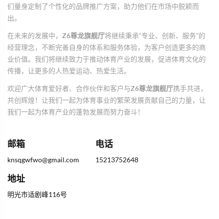
们量身定制了个性化的品牌推广方案，助力他们在市场中脱颖而
出。
在未来的发展中，
Z6尊龙旗舰厅
将继续秉承“专业、创新、服务”的
经营理念，不断完善自身的体系和服务体验，为客户创造更多的商
业价值。我们将继续致力于推动体育产业的发展，促进体育文化的
传播，让更多的人热爱运动、热爱生活。
欢迎广大体育爱好者、合作伙伴和客户与
Z6尊龙旗舰厅
携手共进，
共创辉煌！让我们一起为体育事业的繁荣发展贡献自己的力量，让
我们一起为体育产业的蓬勃发展而努力奋斗！
邮箱
电话
knsqgwfwo@gmail.com
15213752648
地址
明光市适剧峰116号